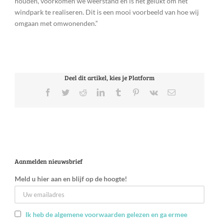
houden, voorkomen we weerstand én is het gelukt om het
windpark te realiseren. Dit is een mooi voorbeeld van hoe wij
omgaan met omwonenden.”
Deel dit artikel, kies je Platform
Facebook
Twitter
Reddit
LinkedIn
Tumblr
Pinterest
Vk
E-
mail
Aanmelden nieuwsbrief
Meld u hier aan en blijf op de hoogte!
Ik heb de algemene voorwaarden gelezen en ga ermee