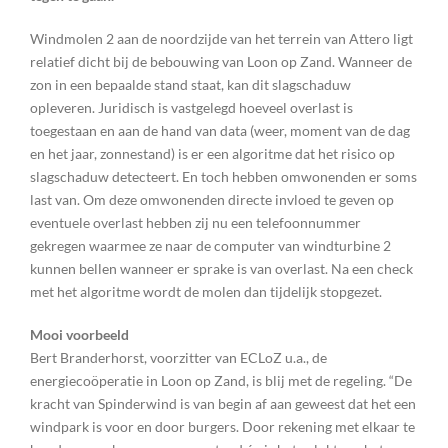
Windmolen 2 aan de noordzijde van het terrein van Attero ligt
relatief dicht bij de bebouwing van Loon op Zand. Wanneer de
zon in een bepaalde stand staat, kan dit slagschaduw
opleveren. Juridisch is vastgelegd hoeveel overlast is
toegestaan en aan de hand van data (weer, moment van de dag
en het jaar, zonnestand) is er een algoritme dat het risico op
slagschaduw detecteert. En toch hebben omwonenden er soms
last van. Om deze omwonenden directe invloed te geven op
eventuele overlast hebben zij nu een telefoonnummer
gekregen waarmee ze naar de computer van windturbine 2
kunnen bellen wanneer er sprake is van overlast. Na een check
met het algoritme wordt de molen dan tijdelijk stopgezet.
Mooi voorbeeld
Bert Branderhorst, voorzitter van ECLoZ u.a., de
energiecoöperatie in Loon op Zand, is blij met de regeling. “De
kracht van Spinderwind is van begin af aan geweest dat het een
windpark is voor en door burgers. Door rekening met elkaar te