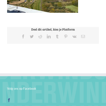
Deel dit artikel, kies je Platform
Facebook
Twitter
Reddit
LinkedIn
Tumblr
Pinterest
Vk
E-
mail
Volg ons op Facebook