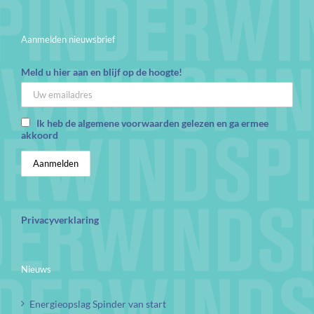
Aanmelden nieuwsbrief
Meld u hier aan en blijf op de hoogte!
Ik heb de algemene voorwaarden gelezen en ga ermee
akkoord
Privacyverklaring
Nieuws
Energieopslag Spinder van start