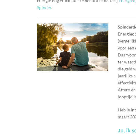
energie nog efficiënter te benutten: batterij
Energieo
Spinder
.
Spinderd
Energieop
(vergelij
voor een 
Daarvoor 
ter waard
die geld 
jaarlijks
effectivi
Attero en
looptijd i
Heb je in
maart 202
Ja, ik s