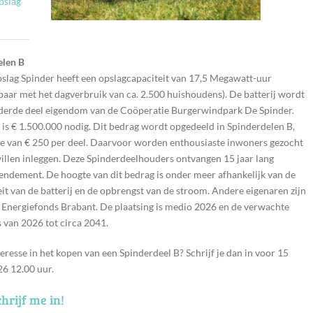
pslag
elen B
slag Spinder heeft een opslagcapaciteit van 17,5 Megawatt-uur
kbaar met het dagverbruik van ca. 2.500 huishoudens). De batterij wordt
derde deel eigendom van de Coöperatie Burgerwindpark De Spinder.
is € 1.500.000 nodig. Dit bedrag wordt opgedeeld in Spinderdelen B,
e van € 250 per deel. Daarvoor worden enthousiaste inwoners gezocht
willen inleggen. Deze Spinderdeelhouders ontvangen 15 jaar lang
 rendement. De hoogte van dit bedrag is onder meer afhankelijk van de
teit van de batterij en de opbrengst van de stroom. Andere eigenaren zijn
 Energiefonds Brabant. De plaatsing is medio 2026 en de verwachte
s van 2026 tot circa 2041.
teresse in het kopen van een Spinderdeel B? Schrijf je dan in voor 15
6 12.00 uur.
chrijf me in!