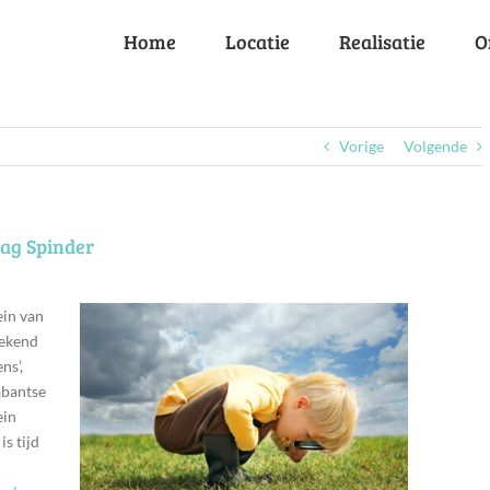
Home
Locatie
Realisatie
O
Vorige
Volgende
lag Spinder
ein van
bekend
ns’,
abantse
ein
s tijd