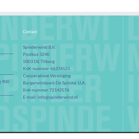
Contact
Spinderwind B.V.
Postbus 3240
5003 DE Tilburg
KvK-nummer 66376521
Coöperatieve Vereniging
g 900
Burgerwindpark De Spinder U.A.
Kvk-nummer 72143576
E-mail:
info@spinderwind.nl