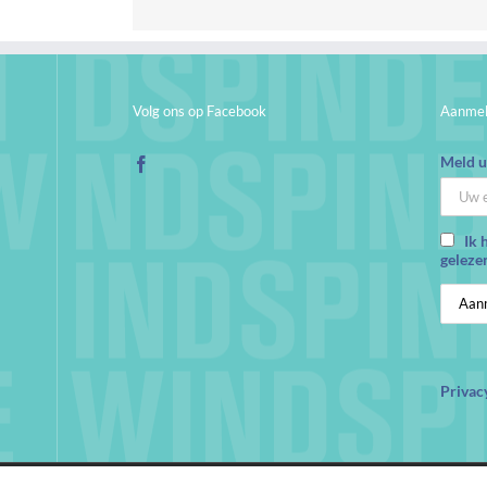
Volg ons op Facebook
Aanmel
Meld u 
Ik 
geleze
Privac