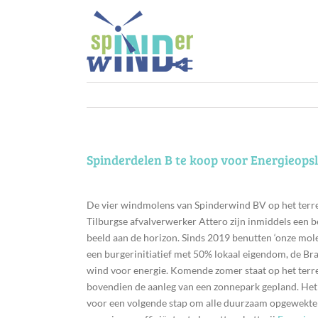
Ga
naar
inhoud
Spinderdelen B te koop voor Energieops
De vier windmolens van Spinderwind BV op het terr
Tilburgse afvalverwerker Attero zijn inmiddels een 
beeld aan de horizon. Sinds 2019 benutten ‘onze mole
een burgerinitiatief met 50% lokaal eigendom, de Br
wind voor energie. Komende zomer staat op het terr
bovendien de aanleg van een zonnepark gepland. Het i
voor een volgende stap om alle duurzaam opgewekte