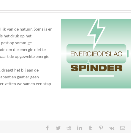
jk van de natuur. Soms is er
s het druk op het
m past op sommige
de om die energie niet te
waart de opgewekte energie
 draagt het bij aan de
abant en gaat er geen
er zetten we samen een stap
Facebook
Twitter
Reddit
LinkedIn
Tumblr
Pinterest
Vk
E-
mail