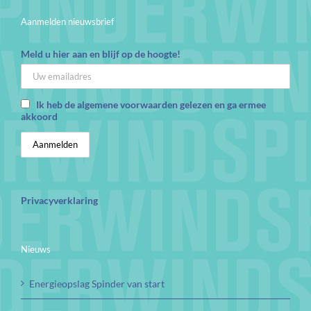
Aanmelden nieuwsbrief
Meld u hier aan en blijf op de hoogte!
Ik heb de algemene voorwaarden gelezen en ga ermee
akkoord
Privacyverklaring
Nieuws
Energieopslag Spinder van start