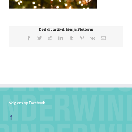
Deel dit artikel, kies je Platform
Facebook
Twitter
Reddit
LinkedIn
Tumblr
Pinterest
Vk
E-
mail
Volg ons op Facebook