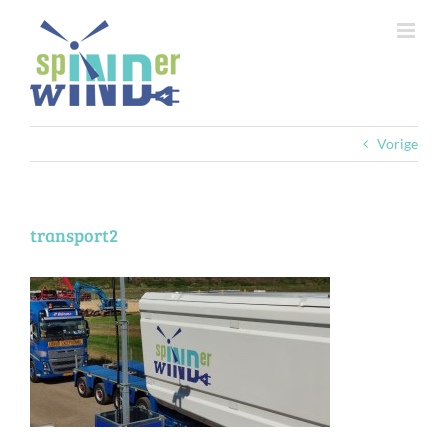
Ga
naar
inhoud
Vorige
transport2