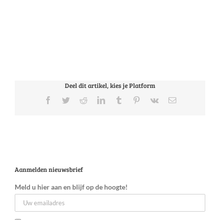
Deel dit artikel, kies je Platform
Facebook
Twitter
Reddit
LinkedIn
Tumblr
Pinterest
Vk
E-
mail
Aanmelden nieuwsbrief
Meld u hier aan en blijf op de hoogte!