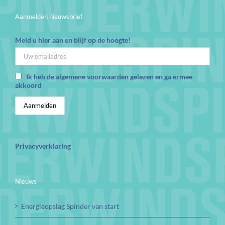
Aanmelden nieuwsbrief
Meld u hier aan en blijf op de hoogte!
Ik heb de algemene voorwaarden gelezen en ga ermee
akkoord
Privacyverklaring
Nieuws
Energieopslag Spinder van start