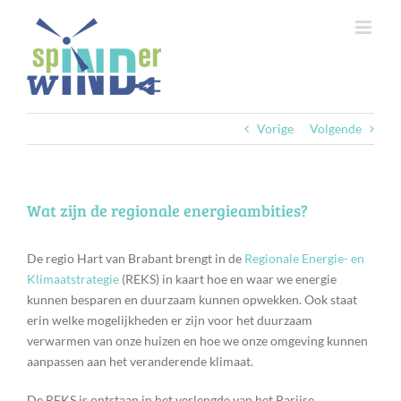
Ga
naar
inhoud
Vorige
Volgende
Wat zijn de regionale energieambities?
De regio Hart van Brabant brengt in de
Regionale Energie- en
Klimaatstrategie
(REKS) in kaart hoe en waar we energie
kunnen besparen en duurzaam kunnen opwekken. Ook staat
erin welke mogelijkheden er zijn voor het duurzaam
verwarmen van onze huizen en hoe we onze omgeving kunnen
aanpassen aan het veranderende klimaat.
De REKS is ontstaan in het verlengde van het Parijse