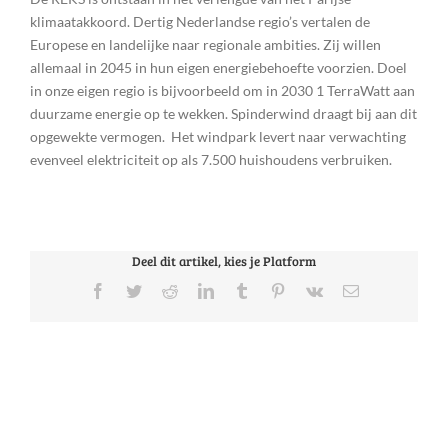
klimaatakkoord. Dertig Nederlandse regio’s vertalen de
Europese en landelijke naar regionale ambities. Zij willen
allemaal in 2045 in hun eigen energiebehoefte voorzien. Doel
in onze eigen regio is bijvoorbeeld om in 2030 1 TerraWatt aan
duurzame energie op te wekken. Spinderwind draagt bij aan dit
opgewekte vermogen. Het windpark levert naar verwachting
evenveel elektriciteit op als 7.500 huishoudens verbruiken.
Deel dit artikel, kies je Platform
Facebook
Twitter
Reddit
LinkedIn
Tumblr
Pinterest
Vk
E-
mail