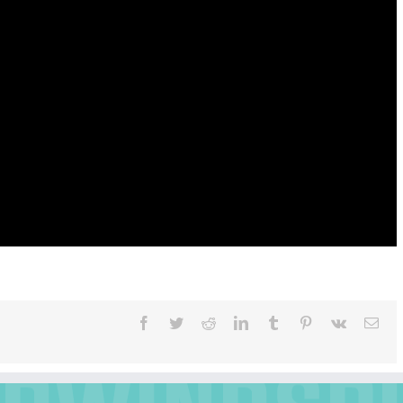
Facebook
Twitter
Reddit
LinkedIn
Tumblr
Pinterest
Vk
E-
mail