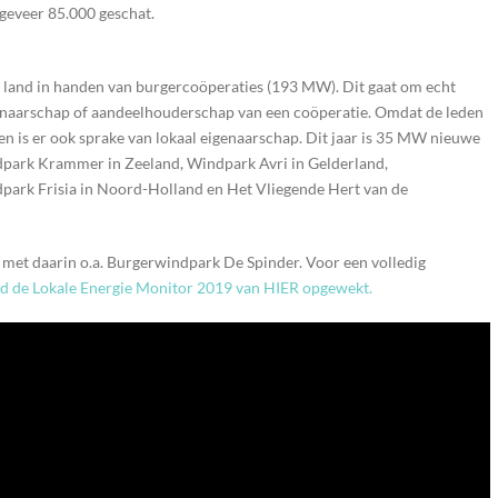
geveer 85.000 geschat.
land in handen van burgercoöperaties (193 MW). Dit gaat om echt
genaarschap of aandeelhouderschap van een coöperatie. Omdat de leden
en is er ook sprake van lokaal eigenaarschap. Dit jaar is 35 MW nieuwe
dpark Krammer in Zeeland, Windpark Avri in Gelderland,
ark Frisia in Noord-Holland en Het Vliegende Hert van de
 met daarin o.a. Burgerwindpark De Spinder. Voor een volledig
 de Lokale Energie Monitor 2019 van HIER opgewekt.