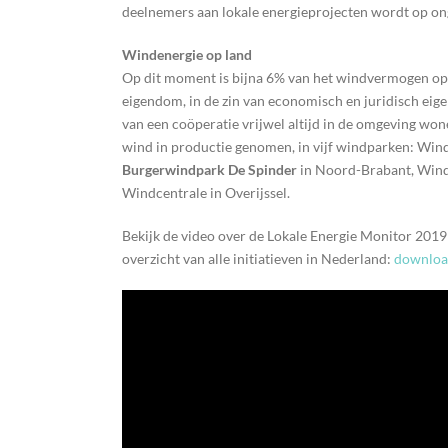
deelnemers aan lokale energieprojecten wordt op on
Windenergie op land
Op dit moment is bijna 6% van het windvermogen op 
eigendom, in de zin van economisch en juridisch ei
van een coöperatie vrijwel altijd in de omgeving won
wind in productie genomen, in vijf windparken: Win
Burgerwindpark De Spinder
in Noord-Brabant, Windp
Windcentrale in Overijssel.
Bekijk de video over de Lokale Energie Monitor 2019
overzicht van alle initiatieven in Nederland:
download