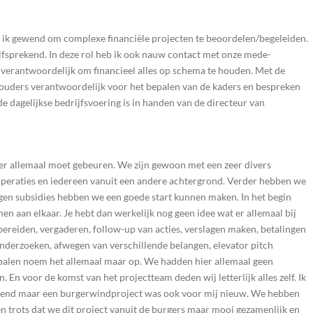
 ik gewend om complexe financiële projecten te beoordelen/begeleiden.
fsprekend. In deze rol heb ik ook nauw contact met onze mede-
verantwoordelijk om financieel alles op schema te houden. Met de
lhouders verantwoordelijk voor het bepalen van de kaders en bespreken
e dagelijkse bedrijfsvoering is in handen van de directeur van
 er allemaal moet gebeuren. We zijn gewoon met een zeer divers
oöperaties en iedereen vanuit een andere achtergrond. Verder hebben we
en subsidies hebben we een goede start kunnen maken. In het begin
nen aan elkaar. Je hebt dan werkelijk nog geen idee wat er allemaal bij
ereiden, vergaderen, follow-up van acties, verslagen maken, betalingen
 onderzoeken, afwegen van verschillende belangen, elevator pitch
epalen noem het allemaal maar op. We hadden hier allemaal geen
 En voor de komst van het projectteam deden wij letterlijk alles zelf. Ik
wend maar een burgerwindproject was ook voor mij nieuw. We hebben
ben trots dat we dit project vanuit de burgers maar mooi gezamenlijk en