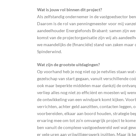
Wat is jouw rol binnen dit project?
Als zelfstandig ondernemer in de vastgoedsector ben
Daarom is de rol van penningmeester voor mij vanzel
aandeelhouder Energiefonds Brabant: samen zijn we 
komst van de projectorganisatie zijn wij als aandee
we maandelijks de (financiële) stand van zaken maar d
Spinderwind.
Wat zijn de grootste uitdagingen?
Op voorhand heb je nog niet op je netvlies staan wat
gezelschap van start gegaan, vanuit verschillende c
ook maar beperkte middelen maar dankzij de ontvang
verliep alles nog niet zo efficiënt en moesten wij wen
de ontwikkeling van een windpark komt kijken. Voorb
verrichten, achter geld aanzitten, contacten leggen,
voorbereiden, elkaar aan boord houden, strategie b
ervaring mee om tot zo’n omvangrijk project te komen.
ben vanuit de complexe vastgoedwereld wel wat ge
er vele uren aan vrijwilligerswerk inzitten. Maar ik 