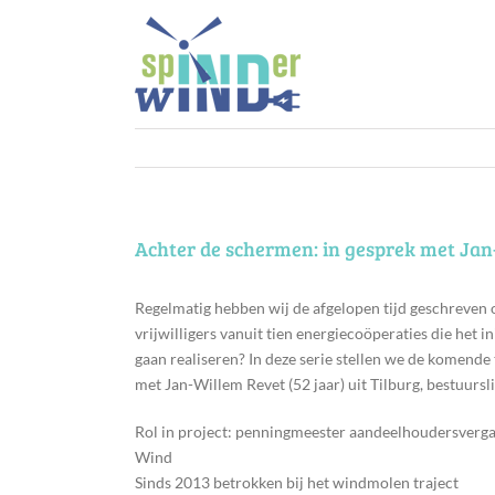
Ga
naar
inhoud
Achter de schermen: in gesprek met Jan
Regelmatig hebben wij de afgelopen tijd geschreven 
vrijwilligers vanuit tien energiecoöperaties die het
gaan realiseren? In deze serie stellen we de komende 
met Jan-Willem Revet (52 jaar) uit Tilburg, bestuur
Rol in project: penningmeester aandeelhoudersverg
Wind
Sinds 2013 betrokken bij het windmolen traject