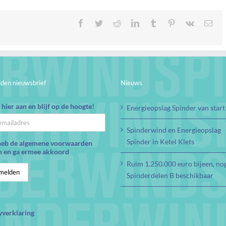
Facebook
Twitter
Reddit
LinkedIn
Tumblr
Pinterest
Vk
E-
mail
den nieuwsbrief
Nieuws
hier aan en blijf op de hoogte!
Energieopslag Spinder van start
Spinderwind en Energieopslag
Spinder in Ketel Klets
heb de algemene voorwaarden
n en ga ermee akkoord
Ruim 1.250.000 euro bijeen, no
Spinderdelen B beschikbaar
yverklaring