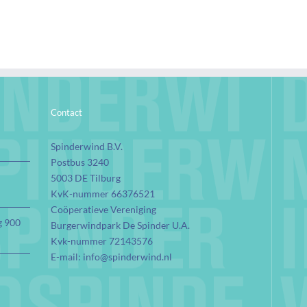
Contact
Spinderwind B.V.
Postbus 3240
5003 DE Tilburg
KvK-nummer 66376521
Coöperatieve Vereniging
g 900
Burgerwindpark De Spinder U.A.
Kvk-nummer 72143576
E-mail:
info@spinderwind.nl