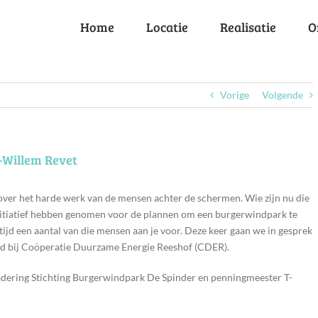
Home
Locatie
Realisatie
O
Vorige
Volgende
-Willem Revet
over het harde werk van de mensen achter de schermen. Wie zijn nu die
 initiatief hebben genomen voor de plannen om een burgerwindpark te
tijd een aantal van die mensen aan je voor. Deze keer gaan we in gesprek
slid bij Coöperatie Duurzame Energie Reeshof (CDER).
adering Stichting Burgerwindpark De Spinder en penningmeester T-